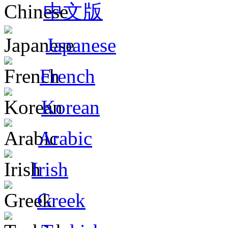
中文版
Japanese
French
Korean
Arabic
Irish
Greek