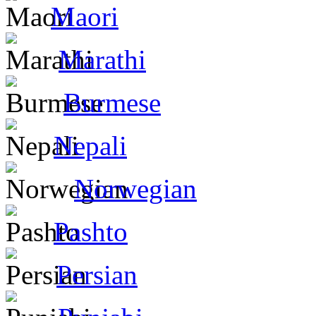
Maori
Marathi
Burmese
Nepali
Norwegian
Pashto
Persian