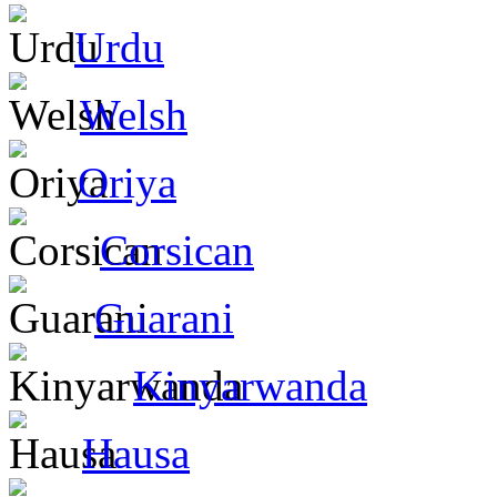
Urdu
Welsh
Oriya
Corsican
Guarani
Kinyarwanda
Hausa