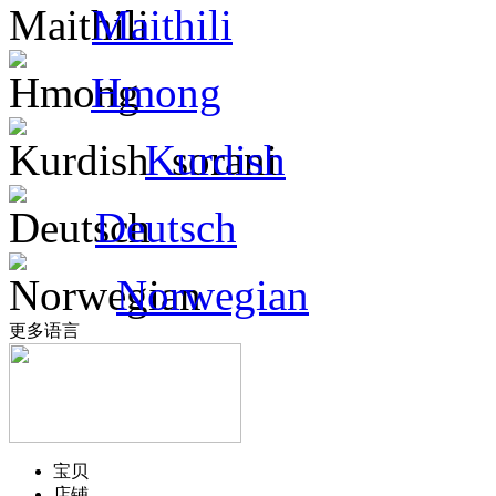
Maithili
Hmong
Kurdish
Deutsch
Norwegian
更多语言
宝贝
店铺