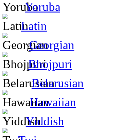
Yoruba
Latin
Georgian
Bhojpuri
Belarusian
Hawaiian
Yiddish