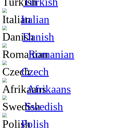
Turkish
Italian
Danish
Romanian
Czech
Afrikaans
Swedish
Polish