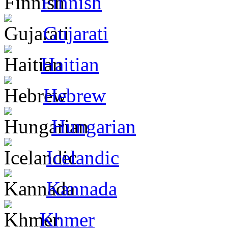
Finnish
Gujarati
Haitian
Hebrew
Hungarian
Icelandic
Kannada
Khmer