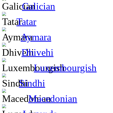
Galician
Tatar
Aymara
Dhivehi
Luxembourgish
Sindhi
Macedonian