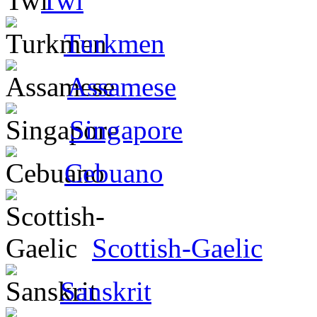
Twi
Turkmen
Assamese
Singapore
Cebuano
Scottish-Gaelic
Sanskrit