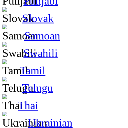
Punjabi
Slovak
Samoan
Swahili
Tamil
Telugu
Thai
Ukrainian