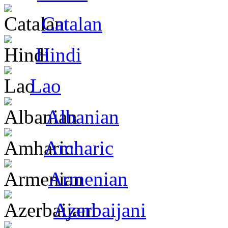
Catalan
Hindi
Lao
Albanian
Amharic
Armenian
Azerbaijani