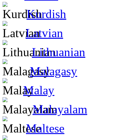
Kurdish
Latvian
Lithuanian
Malagasy
Malay
Malayalam
Maltese