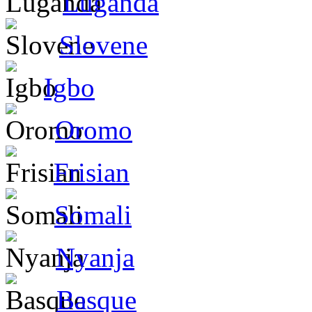
Luganda
Slovene
Igbo
Oromo
Frisian
Somali
Nyanja
Basque