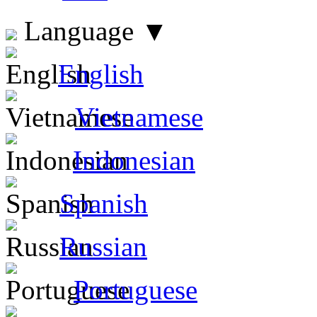
Language
▼
English
Vietnamese
Indonesian
Spanish
Russian
Portuguese