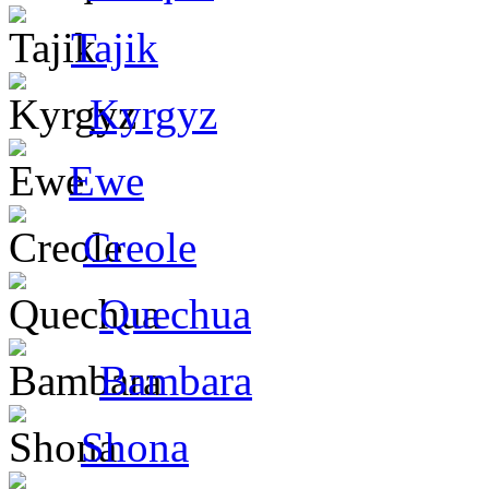
Tajik
Kyrgyz
Ewe
Creole
Quechua
Bambara
Shona