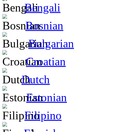
Bengali
Bosnian
Bulgarian
Croatian
Dutch
Estonian
Filipino