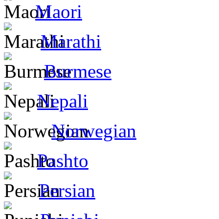
Maori
Marathi
Burmese
Nepali
Norwegian
Pashto
Persian