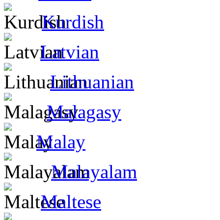
Kurdish
Latvian
Lithuanian
Malagasy
Malay
Malayalam
Maltese