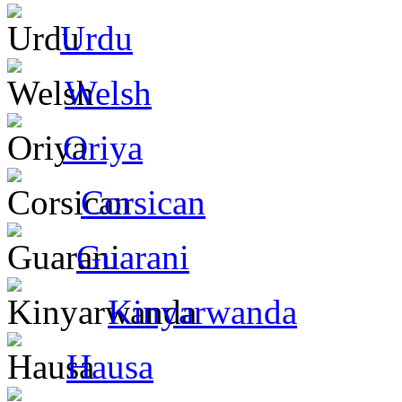
Urdu
Welsh
Oriya
Corsican
Guarani
Kinyarwanda
Hausa