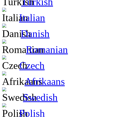
Turkish
Italian
Danish
Romanian
Czech
Afrikaans
Swedish
Polish