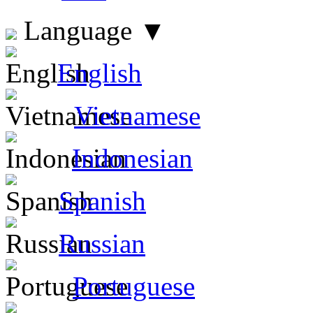
Language
▼
English
Vietnamese
Indonesian
Spanish
Russian
Portuguese