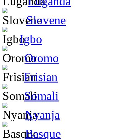
Luganda
Slovene
Igbo
Oromo
Frisian
Somali
Nyanja
Basque