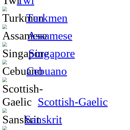
Twi
Turkmen
Assamese
Singapore
Cebuano
Scottish-Gaelic
Sanskrit