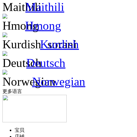
Maithili
Hmong
Kurdish
Deutsch
Norwegian
更多语言
宝贝
店铺