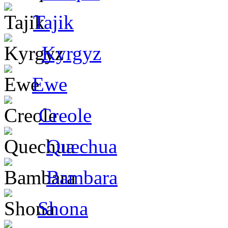
Tajik
Kyrgyz
Ewe
Creole
Quechua
Bambara
Shona