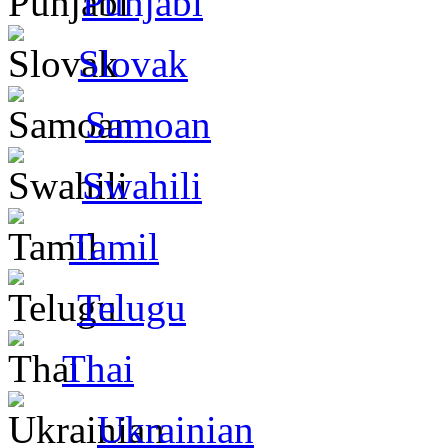
Punjabi
Slovak
Samoan
Swahili
Tamil
Telugu
Thai
Ukrainian