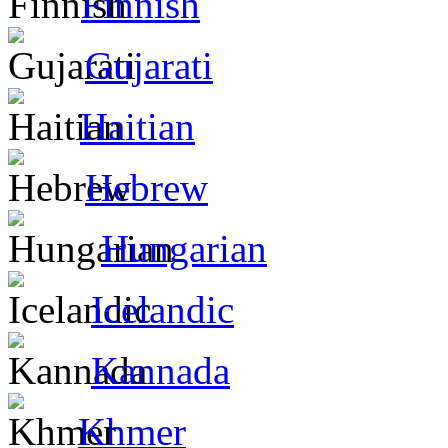
Finnish
Gujarati
Haitian
Hebrew
Hungarian
Icelandic
Kannada
Khmer