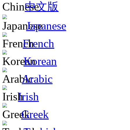
中文版
Japanese
French
Korean
Arabic
Irish
Greek