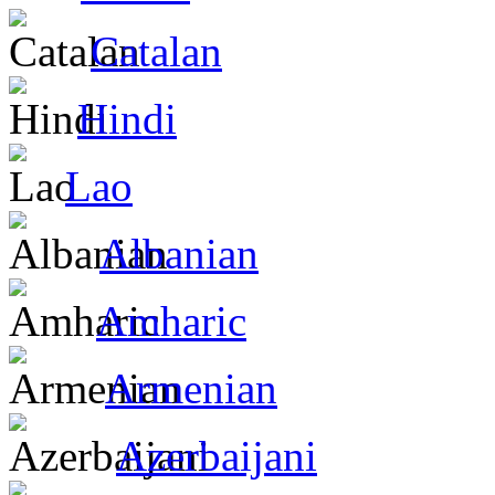
Catalan
Hindi
Lao
Albanian
Amharic
Armenian
Azerbaijani