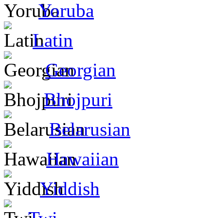
Yoruba
Latin
Georgian
Bhojpuri
Belarusian
Hawaiian
Yiddish