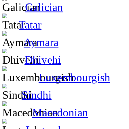
Galician
Tatar
Aymara
Dhivehi
Luxembourgish
Sindhi
Macedonian