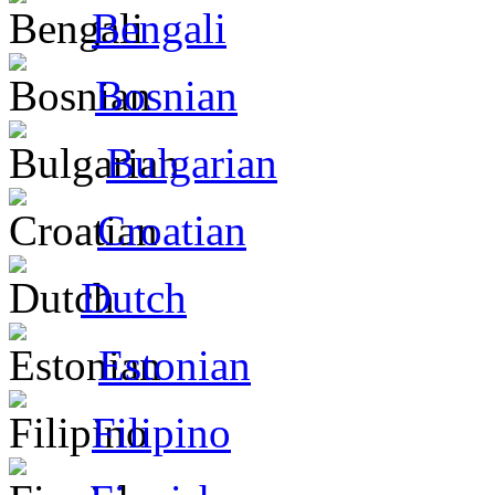
Bengali
Bosnian
Bulgarian
Croatian
Dutch
Estonian
Filipino