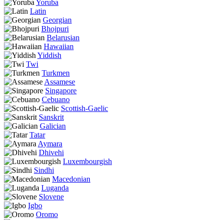
Yoruba
Latin
Georgian
Bhojpuri
Belarusian
Hawaiian
Yiddish
Twi
Turkmen
Assamese
Singapore
Cebuano
Scottish-Gaelic
Sanskrit
Galician
Tatar
Aymara
Dhivehi
Luxembourgish
Sindhi
Macedonian
Luganda
Slovene
Igbo
Oromo