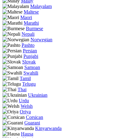
Malay
Malayalam
Maltese
Maori
Marathi
Burmese
Nepali
Norwegian
Pashto
Persian
Punjabi
Slovak
Samoan
Swahili
Tamil
Telugu
Thai
Ukrainian
Urdu
Welsh
Oriya
Corsican
Guarani
Kinyarwanda
Hausa