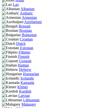
Hindi
Lao
Albanian
Amharic
Armenian
Azerbaijani
Bengali
Bosnian
Bulgarian
Croatian
Dutch
Estonian
Filipino
Finnish
Gujarati
Haitian
Hebrew
Hungarian
Icelandic
Kannada
Khmer
Kurdish
Latvian
Lithuanian
Malagasy