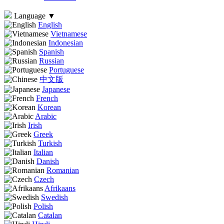
Language
▼
English
Vietnamese
Indonesian
Spanish
Russian
Portuguese
中文版
Japanese
French
Korean
Arabic
Irish
Greek
Turkish
Italian
Danish
Romanian
Czech
Afrikaans
Swedish
Polish
Catalan