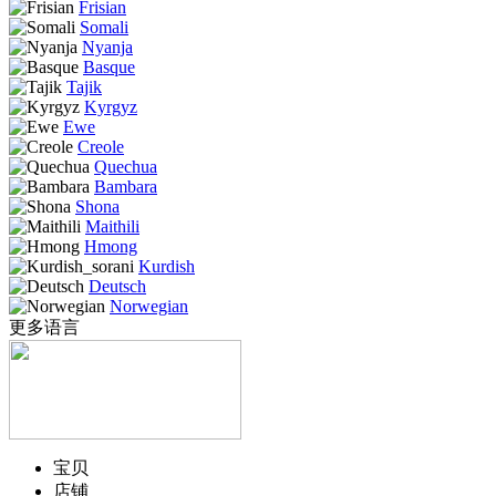
Frisian
Somali
Nyanja
Basque
Tajik
Kyrgyz
Ewe
Creole
Quechua
Bambara
Shona
Maithili
Hmong
Kurdish
Deutsch
Norwegian
更多语言
宝贝
店铺