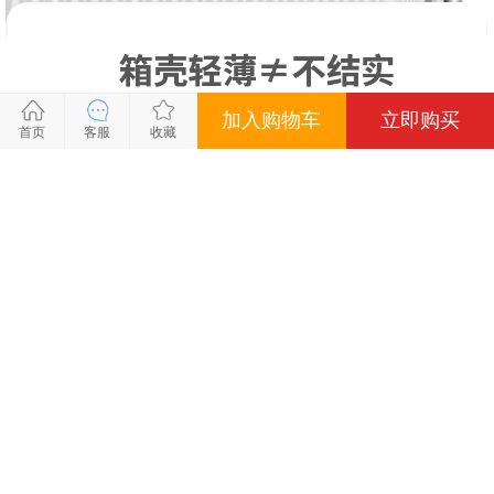
加入购物车
立即购买
关闭
关闭
关闭
关闭
首页
客服
收藏
到货通知
会员专享价
优惠活动
商品信息
价格：
938.00
狂抢双11
惠
库存：
100
件
普通会员：
商品名称：
SA8016瑞士军刀30寸旅行箱
938.00
颜色：黑色 尺寸：30寸
会员价：
商品编号：
SA8016
919.24
颜色
批发会员：
商品品牌：
SABER军刀
891.10
黑色
白色
灰色
钻石会员：
上架时间：
2025-06-09
862.96
尺寸
30寸
商品重量：
0克