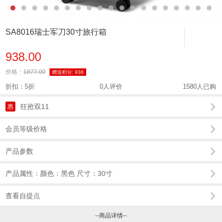
SA8016瑞士军刀30寸旅行箱
938.00
价格：
1877.00
赠送积分:
938
折扣：5折
0人评价
1580人已购
狂抢双11
惠
会员等级价格
产品参数
产品属性：颜色：黑色 尺寸：30寸
查看自提点
--商品详情--