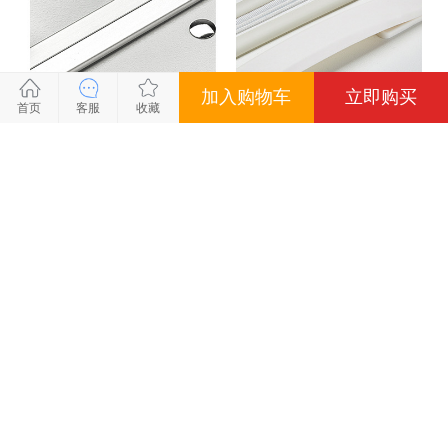
加入购物车
立即购买
关闭
关闭
关闭
关闭
首页
客服
收藏
到货通知
会员专享价
优惠活动
商品信息
价格：
812.00
狂抢双11
惠
库存：
100
件
普通会员：
商品名称：
SA8015瑞士军刀24寸旅行箱
812.00
颜色：黑色（铝框款） 尺寸：24寸
会员价：
商品编号：
SA8015
795.76
颜色
批发会员：
商品品牌：
SABER军刀
771.40
黑色（铝框款）
白色（铝框款）
钻石会员：
上架时间：
2025-06-09
747.04
尺寸
24寸
商品重量：
0克